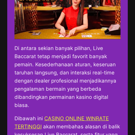
Di antara sekian banyak pilihan, Live
Baccarat tetap menjadi favorit banyak
pemain. Kesederhanaan aturan, keseruan
taruhan langsung, dan interaksi real-time
dengan dealer profesional menjadikannya
pengalaman bermain yang berbeda
dibandingkan permainan kasino digital
biasa.
Dibawah ini
CASINO ONLINE WINRATE
TERTINGGI
akan membahas alasan di balik
kesuksesan Live Baccarat, serta fitur yang