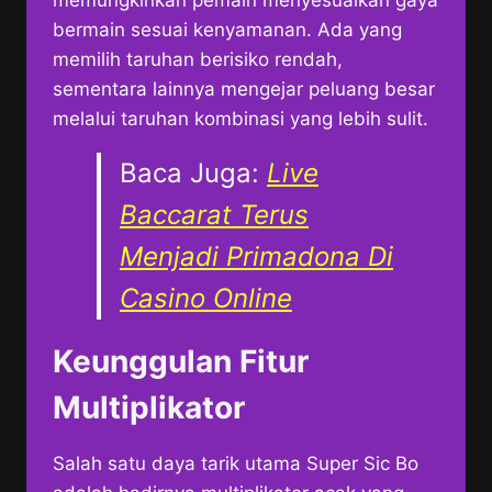
memungkinkan pemain menyesuaikan gaya
bermain sesuai kenyamanan. Ada yang
memilih taruhan berisiko rendah,
sementara lainnya mengejar peluang besar
melalui taruhan kombinasi yang lebih sulit.
Baca Juga:
Live
Baccarat Terus
Menjadi Primadona Di
Casino Online
Keunggulan Fitur
Multiplikator
Salah satu daya tarik utama Super Sic Bo