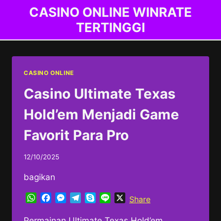
Skip
CASINO ONLINE WINRATE
to
TERTINGGI
content
CASINO ONLINE
Casino Ultimate Texas
Hold’em Menjadi Game
Favorit Para Pro
12/10/2025
bagikan
WhatsApp
Facebook
Messenger
Telegram
Skype
Line
X
Share
Permainan Ultimate Texas Hold’em