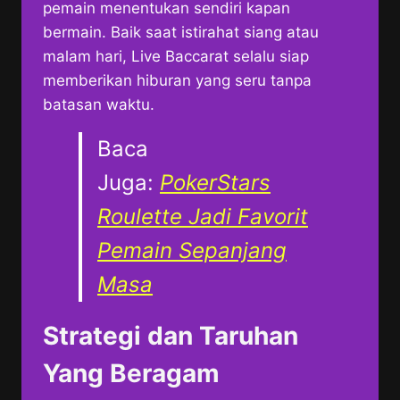
pemain menentukan sendiri kapan
bermain. Baik saat istirahat siang atau
malam hari, Live Baccarat selalu siap
memberikan hiburan yang seru tanpa
batasan waktu.
Baca
Juga:
PokerStars
Roulette Jadi Favorit
Pemain Sepanjang
Masa
Strategi dan Taruhan
Yang Beragam