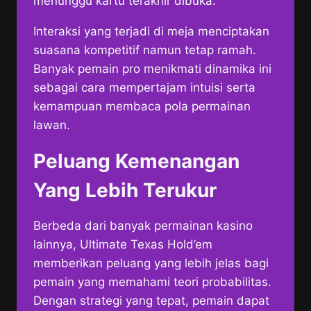
menunggu kartu terakhir dibuka.
Interaksi yang terjadi di meja menciptakan
suasana kompetitif namun tetap ramah.
Banyak pemain pro menikmati dinamika ini
sebagai cara mempertajam intuisi serta
kemampuan membaca pola permainan
lawan.
Peluang Kemenangan
Yang Lebih Terukur
Berbeda dari banyak permainan kasino
lainnya, Ultimate Texas Hold’em
memberikan peluang yang lebih jelas bagi
pemain yang memahami teori probabilitas.
Dengan strategi yang tepat, pemain dapat