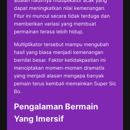
adalah hadirnya multiplikator acak yang
dapat meningkatkan nilai kemenangan.
Fitur ini muncul secara tidak terduga dan
memberikan variasi yang membuat
permainan terasa lebih hidup.
Multiplikator tersebut mampu mengubah
hasil yang biasa menjadi kemenangan
bernilai besar. Faktor ketidakpastian ini
menciptakan momen-momen dramatis
yang menjadi alasan mengapa banyak
pemain terus kembali memainkan Super Sic
Bo.
Pengalaman Bermain
Yang Imersif