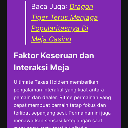
Baca Juga
:
Dragon
Tiger Terus Menjaga
Popularitasnya Di
Meja Casino
Faktor Keseruan dan
Interaksi Meja
Ultimate Texas Hold’em memberikan
pengalaman interaktif yang kuat antara
pemain dan dealer. Ritme permainan yang
cepat membuat pemain tetap fokus dan
terlibat sepanjang sesi. Permainan ini juga
menawarkan sensasi ketegangan saat