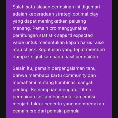
Salah satu alasan permainan ini digemari
adalah keberadaan strategi optimal play
yang dapat meningkatkan peluang
menang. Pemain pro menggunakan
perhitungan statistik seperti expected
value untuk menentukan kapan harus raise
atau check. Keputusan yang tepat memberi
dampak signifikan pada hasil permainan.
Selain itu, pemain berpengalaman tahu
bahwa membaca kartu community dan
memahami rentang kombinasi sangat
penting. Kemampuan mengatur ritme
permainan serta mengendalikan emosi
menjadi faktor penentu yang membedakan
pemain pro dari pemain pemula.