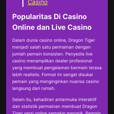
Casino
Popularitas Di Casino
Online dan Live Casino
Dalam dunia casino online, Dragon Tiger
menjadi salah satu permainan dengan
jumlah pemain konsisten. Penyedia live
casino menampilkan dealer profesional
yang membuat pengalaman bermain terasa
lebih realistis. Format ini sangat disukai
pemain yang menginginkan nuansa casino
langsung dari rumah.
Selain itu, kehadiran antarmuka interaktif
dan statistik permainan membuat Dragon
Tiger versi online semakin menarik. Pemain