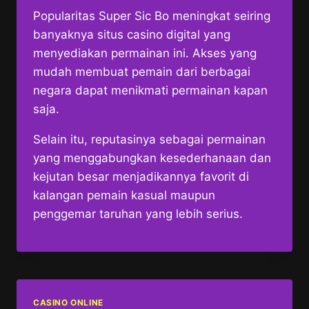
Popularitas Super Sic Bo meningkat seiring
banyaknya situs casino digital yang
menyediakan permainan ini. Akses yang
mudah membuat pemain dari berbagai
negara dapat menikmati permainan kapan
saja.
Selain itu, reputasinya sebagai permainan
yang menggabungkan kesederhanaan dan
kejutan besar menjadikannya favorit di
kalangan pemain kasual maupun
penggemar taruhan yang lebih serius.
CASINO ONLINE