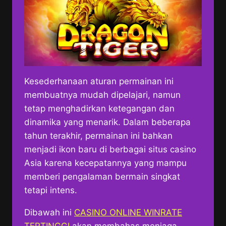
Kesederhanaan aturan permainan ini
membuatnya mudah dipelajari, namun
tetap menghadirkan ketegangan dan
dinamika yang menarik. Dalam beberapa
tahun terakhir, permainan ini bahkan
menjadi ikon baru di berbagai situs casino
Asia karena kecepatannya yang mampu
memberi pengalaman bermain singkat
tetapi intens.
Dibawah ini
CASINO ONLINE WINRATE
TERTINGGI
akan membahas menjaga