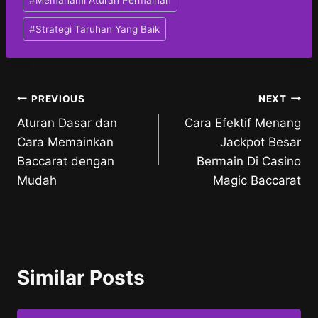
#
Strategi Taruhan Yang Baik
Post
PREVIOUS
NEXT
Aturan Dasar dan
Cara Efektif Menang
navigation
Cara Memainkan
Jackpot Besar
Baccarat dengan
Bermain Di Casino
Mudah
Magic Baccarat
Similar Posts