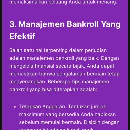
memaksimalkan peluang Anda untuk menang.
3. Manajemen Bankroll Yang
Efektif
Salah satu hal terpenting dalam perjudian
adalah manajemen bankroll yang baik. Dengan
mengelola finansial secara bijak, Anda dapat
memastikan bahwa pengalaman bermain tetap
menyenangkan. Beberapa tips manajemen
bankroll yang bisa diterapkan adalah:
Tetapkan Anggaran: Tentukan jumlah
maksimum yang bersedia Anda habiskan
sebelum memulai bermain. Disiplin dengan