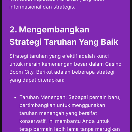
informasional dan strategis.
2. Mengembangkan
Strategi Taruhan Yang Baik
Strategi taruhan yang efektif adalah kunci
untuk meraih kemenangan besar dalam Casino
Boom City. Berikut adalah beberapa strategi
yang dapat diterapkan:
Taruhan Menengah: Sebagai pemain baru,
pertimbangkan untuk menggunakan
taruhan menengah yang bersifat
konservatif. Ini membantu Anda untuk
tetap bermain lebih lama tanpa merugikan