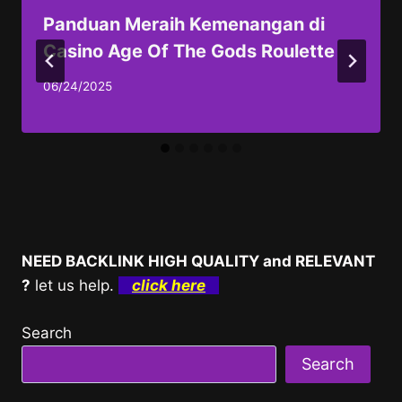
Panduan Meraih Kemenangan di
Casino Age Of The Gods Roulette
06/24/2025
NEED BACKLINK HIGH QUALITY and RELEVANT
?
let us help.
click here
Search
Search