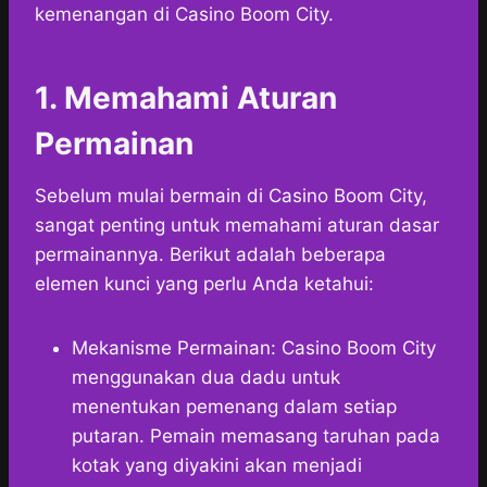
kemenangan di Casino Boom City.
1. Memahami Aturan
Permainan
Sebelum mulai bermain di Casino Boom City,
sangat penting untuk memahami aturan dasar
permainannya. Berikut adalah beberapa
elemen kunci yang perlu Anda ketahui:
Mekanisme Permainan: Casino Boom City
menggunakan dua dadu untuk
menentukan pemenang dalam setiap
putaran. Pemain memasang taruhan pada
kotak yang diyakini akan menjadi