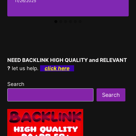
11/26/2025
NEED BACKLINK HIGH QUALITY and RELEVANT
?
let us help.
click here
Search
Search