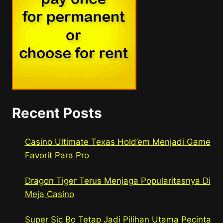
Recent Posts
Casino Ultimate Texas Hold’em Menjadi Game
Favorit Para Pro
Dragon Tiger Terus Menjaga Popularitasnya Di
Meja Casino
Super Sic Bo Tetap Jadi Pilihan Utama Pecinta