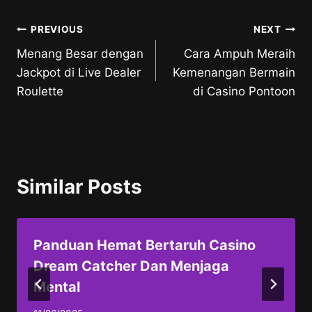
Post
PREVIOUS
NEXT
Menang Besar dengan
Cara Ampuh Meraih
navigation
Jackpot di Live Dealer
Kemenangan Bermain
Roulette
di Casino Pontoon
Similar Posts
Panduan Hemat Bertaruh Casino
Dream Catcher Dan Menjaga
Mental