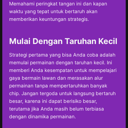
Memahami peringkat tangan ini dan kapan
waktu yang tepat untuk bertaruh akan
memberikan keuntungan strategis.
Mulai Dengan Taruhan Kecil
Strategi pertama yang bisa Anda coba adalah
memulai permainan dengan taruhan kecil. Ini
memberi Anda kesempatan untuk mempelajari
gaya bermain lawan dan merasakan alur
permainan tanpa mempertaruhkan banyak
chip. Jangan tergoda untuk langsung bertaruh
besar, karena ini dapat berisiko besar,
terutama jika Anda masih belum terbiasa
dengan dinamika permainan.