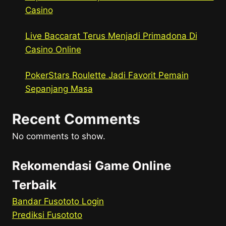
Casino
Live Baccarat Terus Menjadi Primadona Di
Casino Online
PokerStars Roulette Jadi Favorit Pemain
Sepanjang Masa
Recent Comments
No comments to show.
Rekomendasi Game Online
Terbaik
Bandar Fusototo Login
Prediksi Fusototo