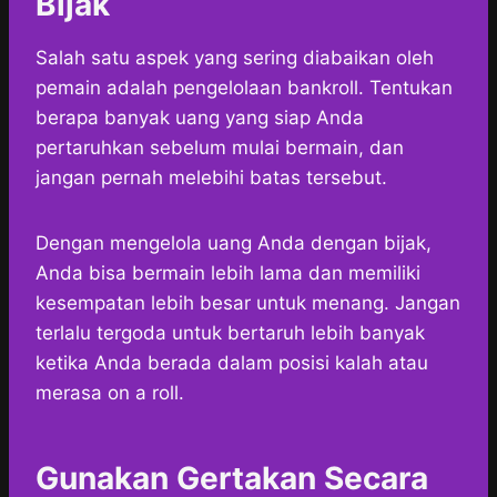
Bijak
Salah satu aspek yang sering diabaikan oleh
pemain adalah pengelolaan bankroll. Tentukan
berapa banyak uang yang siap Anda
pertaruhkan sebelum mulai bermain, dan
jangan pernah melebihi batas tersebut.
Dengan mengelola uang Anda dengan bijak,
Anda bisa bermain lebih lama dan memiliki
kesempatan lebih besar untuk menang. Jangan
terlalu tergoda untuk bertaruh lebih banyak
ketika Anda berada dalam posisi kalah atau
merasa on a roll.
Gunakan Gertakan Secara