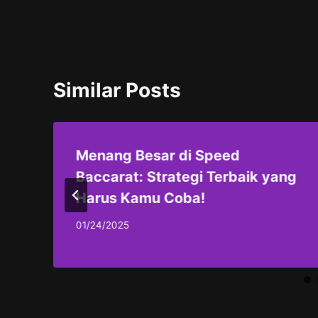
Similar Posts
Menang Besar di Speed
Baccarat: Strategi Terbaik yang
Harus Kamu Coba!
01/24/2025