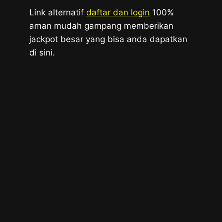
Link alternatif
daftar dan login
100%
aman mudah gampang memberikan
jackpot besar yang bisa anda dapatkan
di sini.