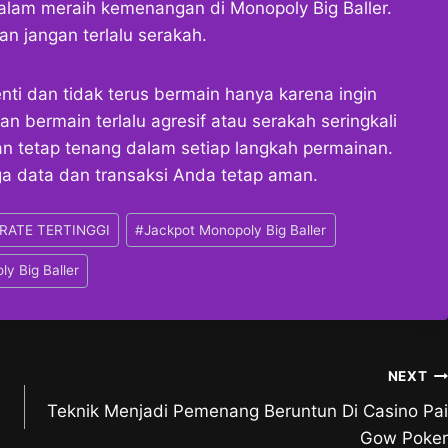
dalam meraih kemenangan di Monopoly Big Baller.
n jangan terlalu serakah.
nti dan tidak terus bermain hanya karena ingin
 bermain terlalu agresif atau serakah seringkali
an tetap tenang dalam setiap langkah permainan.
 data dan transaksi Anda tetap aman.
RATE TERTINGGI
#
Jackpot Monopoly Big Baller
ly Big Baller
NEXT
Teknik Menjadi Pemenang Beruntun Di Casino Pai
Gow Poker