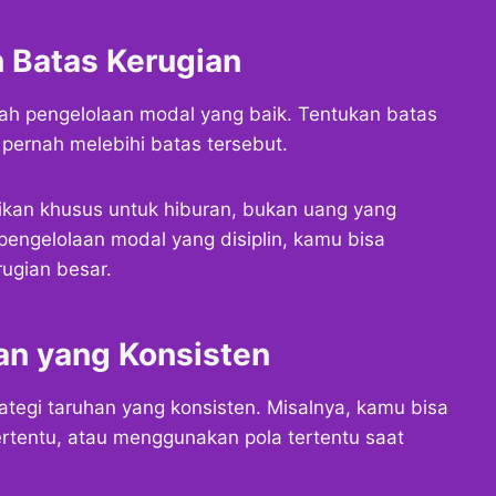
 Batas Kerugian
lah pengelolaan modal yang baik. Tentukan batas
pernah melebihi batas tersebut.
kan khusus untuk hiburan, bukan uang yang
engelolaan modal yang disiplin, kamu bisa
rugian besar.
an yang Konsisten
rategi taruhan yang konsisten. Misalnya, kamu bisa
rtentu, atau menggunakan pola tertentu saat