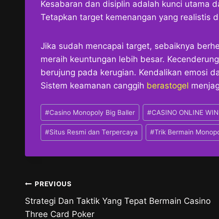
Kesabaran dan disiplin adalah kunci utama 
Tetapkan target kemenangan yang realistis da
Jika sudah mencapai target, sebaiknya berhe
meraih keuntungan lebih besar. Kecenderungan
berujung pada kerugian. Kendalikan emosi d
Sistem keamanan canggih
berastogel
menjaga
Post
#
Casino Monopoly Big Baller
#
CASINO ONLINE WIN
Tags:
#
Situs Resmi dan Terpercaya
#
Trik Bermain Monopo
Post
PREVIOUS
Strategi Dan Taktik Yang Tepat Bermain Casino
navigation
Three Card Poker