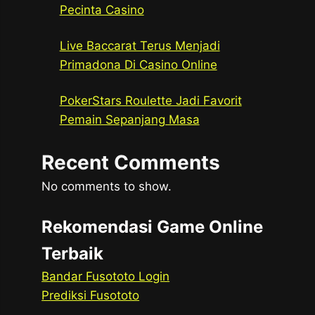
Pecinta Casino
Live Baccarat Terus Menjadi
Primadona Di Casino Online
PokerStars Roulette Jadi Favorit
Pemain Sepanjang Masa
Recent Comments
No comments to show.
Rekomendasi Game Online
Terbaik
Bandar Fusototo Login
Prediksi Fusototo