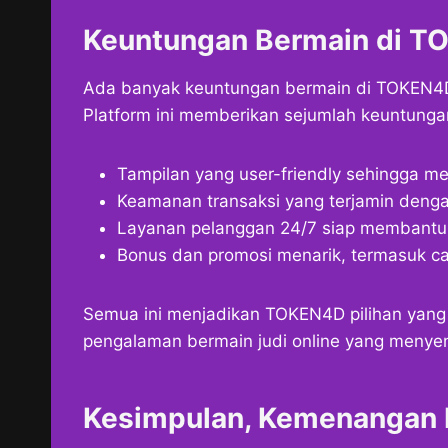
Keuntungan Bermain di 
Ada banyak keuntungan bermain di TOKEN4D, 
Platform ini memberikan sejumlah keuntungan
Tampilan yang user-friendly sehingga 
Keamanan transaksi yang terjamin dengan
Layanan pelanggan 24/7 siap membantu 
Bonus dan promosi menarik, termasuk c
Semua ini menjadikan TOKEN4D pilihan yang 
pengalaman bermain judi online yang meny
Kesimpulan, Kemenangan 