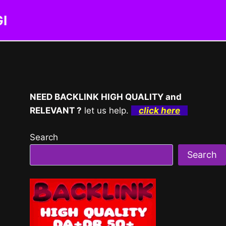
I
NEED BACKLINK HIGH QUALITY and
RELEVANT ?
let us help.
click here
Search
Search