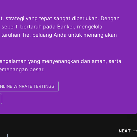
, strategi yang tepat sangat diperlukan. Dengan
 seperti bertaruh pada Banker, mengelola
 taruhan Tie, peluang Anda untuk menang akan
pengalaman yang menyenangkan dan aman, serta
emenangan besar.
NLINE WINRATE TERTINGGI
NEXT