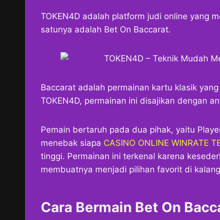
h
a
e
e
k
i
a
c
s
l
y
n
TOKEN4D adalah platform judi online yang m
t
e
s
e
p
e
satunya adalah Bet On Baccarat.
s
b
e
g
e
A
o
n
r
p
o
g
a
p
k
e
m
r
Baccarat adalah permainan kartu klasik yang t
TOKEN4D, permainan ini disajikan dengan a
Pemain bertaruh pada dua pihak, yaitu Playe
menebak siapa
CASINO ONLINE WINRATE T
tinggi. Permainan ini terkenal karena kesede
membuatnya menjadi pilihan favorit di kalang
Cara Bermain Bet On Bacc