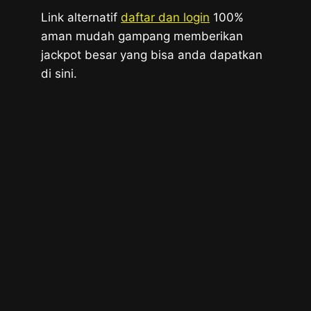
Link alternatif
daftar dan login
100%
aman mudah gampang memberikan
jackpot besar yang bisa anda dapatkan
di sini.