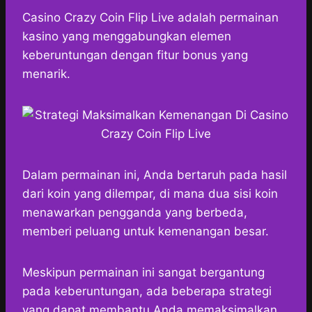
h
a
e
e
k
i
a
c
s
l
y
n
Casino Crazy Coin Flip Live adalah permainan
t
e
s
e
p
e
kasino yang menggabungkan elemen
s
b
e
g
e
keberuntungan dengan fitur bonus yang
A
o
n
r
menarik.
p
o
g
a
p
k
e
m
r
Dalam permainan ini, Anda bertaruh pada hasil
dari koin yang dilempar, di mana dua sisi koin
menawarkan pengganda yang berbeda,
memberi peluang untuk kemenangan besar.
Meskipun permainan ini sangat bergantung
pada keberuntungan, ada beberapa strategi
yang dapat membantu Anda memaksimalkan