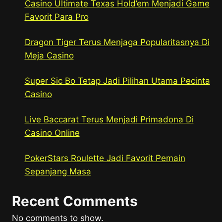
Casino Ultimate Texas Hold’em Menjadi Game
Favorit Para Pro
Dragon Tiger Terus Menjaga Popularitasnya Di
Meja Casino
Super Sic Bo Tetap Jadi Pilihan Utama Pecinta
Casino
Live Baccarat Terus Menjadi Primadona Di
Casino Online
PokerStars Roulette Jadi Favorit Pemain
Sepanjang Masa
Recent Comments
No comments to show.