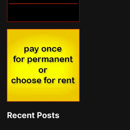
Recent Posts