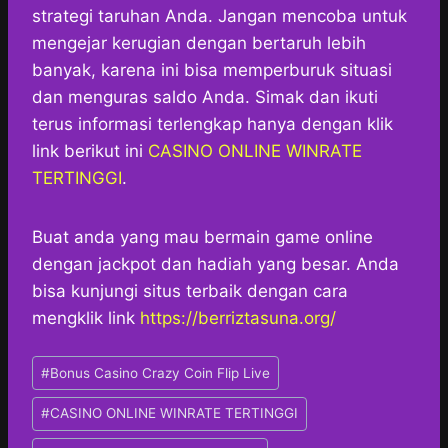
strategi taruhan Anda. Jangan mencoba untuk
mengejar kerugian dengan bertaruh lebih
banyak, karena ini bisa memperburuk situasi
dan menguras saldo Anda. Simak dan ikuti
terus informasi terlengkap hanya dengan klik
link berikut ini
CASINO ONLINE WINRATE
TERTINGGI
.
Buat anda yang mau bermain game online
dengan jackpot dan hadiah yang besar. Anda
bisa kunjungi situs terbaik dengan cara
mengklik link
https://berriztasuna.org/
Post
#
Bonus Casino Crazy Coin Flip Live
Tags:
#
CASINO ONLINE WINRATE TERTINGGI