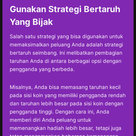
Gunakan Strategi Bertaruh
Yang Bijak
Salah satu strategi yang bisa digunakan untuk
memaksimalkan peluang Anda adalah strategi
bertaruh seimbang. Ini melibatkan pembagian
taruhan Anda di antara berbagai opsi dengan
pengganda yang berbeda.
Misalnya, Anda bisa memasang taruhan kecil
pada sisi koin yang memiliki pengganda rendah
dan taruhan lebih besar pada sisi koin dengan
pengganda tinggi. Dengan cara ini, Anda
memberi diri Anda peluang untuk
memenangkan hadiah lebih besar, tetapi juga