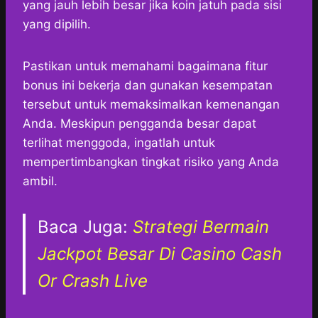
yang jauh lebih besar jika koin jatuh pada sisi
yang dipilih.
Pastikan untuk memahami bagaimana fitur
bonus ini bekerja dan gunakan kesempatan
tersebut untuk memaksimalkan kemenangan
Anda. Meskipun pengganda besar dapat
terlihat menggoda, ingatlah untuk
mempertimbangkan tingkat risiko yang Anda
ambil.
Baca Juga:
Strategi Bermain
Jackpot Besar Di Casino Cash
Or Crash Live