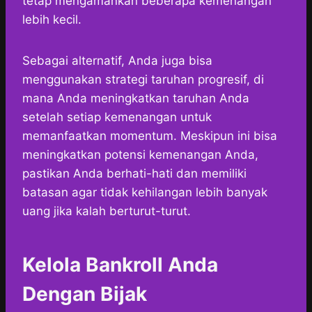
tetap mengamankan beberapa kemenangan
lebih kecil.
Sebagai alternatif, Anda juga bisa
menggunakan strategi taruhan progresif, di
mana Anda meningkatkan taruhan Anda
setelah setiap kemenangan untuk
memanfaatkan momentum. Meskipun ini bisa
meningkatkan potensi kemenangan Anda,
pastikan Anda berhati-hati dan memiliki
batasan agar tidak kehilangan lebih banyak
uang jika kalah berturut-turut.
Kelola Bankroll Anda
Dengan Bijak