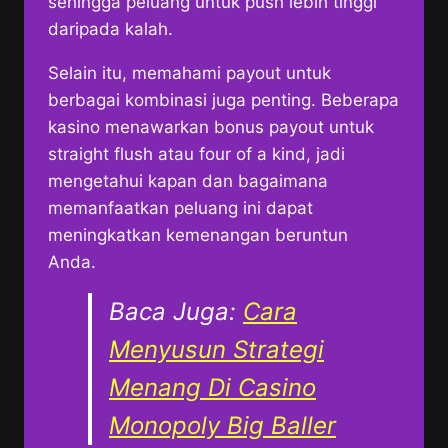
sehingga peluang untuk push lebih tinggi
daripada kalah.
Selain itu, memahami payout untuk
berbagai kombinasi juga penting. Beberapa
kasino menawarkan bonus payout untuk
straight flush atau four of a kind, jadi
mengetahui kapan dan bagaimana
memanfaatkan peluang ini dapat
meningkatkan kemenangan beruntun
Anda.
Baca Juga:
Cara
Menyusun Strategi
Menang Di Casino
Monopoly Big Baller