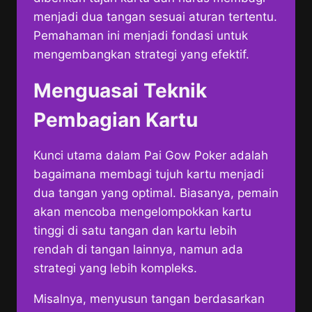
menjadi dua tangan sesuai aturan tertentu.
Pemahaman ini menjadi fondasi untuk
mengembangkan strategi yang efektif.
Menguasai Teknik
Pembagian Kartu
Kunci utama dalam Pai Gow Poker adalah
bagaimana membagi tujuh kartu menjadi
dua tangan yang optimal. Biasanya, pemain
akan mencoba mengelompokkan kartu
tinggi di satu tangan dan kartu lebih
rendah di tangan lainnya, namun ada
strategi yang lebih kompleks.
Misalnya, menyusun tangan berdasarkan