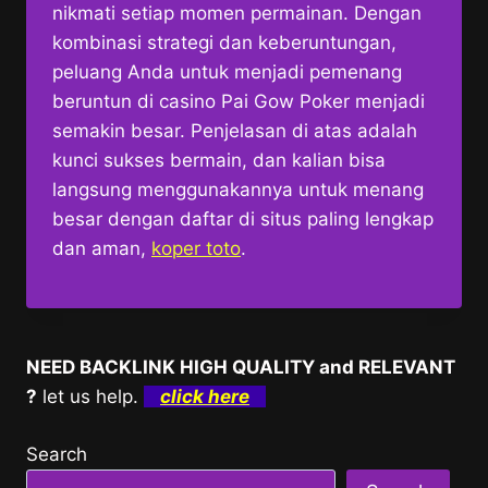
nikmati setiap momen permainan. Dengan
kombinasi strategi dan keberuntungan,
peluang Anda untuk menjadi pemenang
beruntun di casino Pai Gow Poker menjadi
semakin besar.
Penjelasan di atas adalah
kunci sukses bermain, dan kalian bisa
langsung menggunakannya untuk menang
besar dengan daftar di situs paling lengkap
dan aman,
koper toto
.
NEED BACKLINK HIGH QUALITY and RELEVANT
?
let us help.
click here
Search