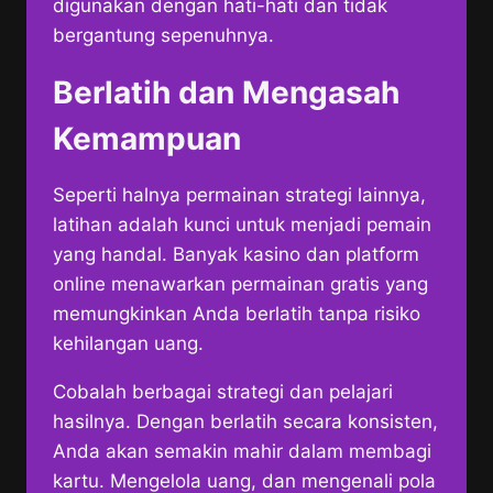
digunakan dengan hati-hati dan tidak
bergantung sepenuhnya.
Berlatih dan Mengasah
Kemampuan
Seperti halnya permainan strategi lainnya,
latihan adalah kunci untuk menjadi pemain
yang handal. Banyak kasino dan platform
online menawarkan permainan gratis yang
memungkinkan Anda berlatih tanpa risiko
kehilangan uang.
Cobalah berbagai strategi dan pelajari
hasilnya. Dengan berlatih secara konsisten,
Anda akan semakin mahir dalam membagi
kartu. Mengelola uang, dan mengenali pola