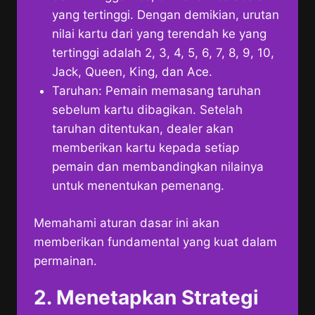
yang tertinggi. Dengan demikian, urutan
nilai kartu dari yang terendah ke yang
tertinggi adalah 2, 3, 4, 5, 6, 7, 8, 9, 10,
Jack, Queen, King, dan Ace.
Taruhan: Pemain memasang taruhan
sebelum kartu dibagikan. Setelah
taruhan ditentukan, dealer akan
memberikan kartu kepada setiap
pemain dan membandingkan nilainya
untuk menentukan pemenang.
Memahami aturan dasar ini akan
memberikan fundamental yang kuat dalam
permainan.
2. Menetapkan Strategi