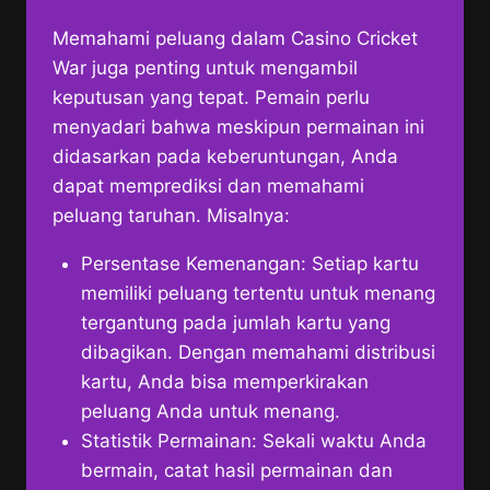
Memahami peluang dalam Casino Cricket
War juga penting untuk mengambil
keputusan yang tepat. Pemain perlu
menyadari bahwa meskipun permainan ini
didasarkan pada keberuntungan, Anda
dapat memprediksi dan memahami
peluang taruhan. Misalnya:
Persentase Kemenangan: Setiap kartu
memiliki peluang tertentu untuk menang
tergantung pada jumlah kartu yang
dibagikan. Dengan memahami distribusi
kartu, Anda bisa memperkirakan
peluang Anda untuk menang.
Statistik Permainan: Sekali waktu Anda
bermain, catat hasil permainan dan