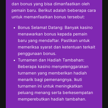
dan bonus yang bisa dimanfaatkan oleh
pemain baru. Berikut adalah beberapa cara
untuk memanfaatkan bonus tersebut:
Bonus Selamat Datang: Banyak kasino
menawarkan bonus kepada pemain
baru yang mendaftar. Pastikan untuk
memeriksa syarat dan ketentuan terkait
penggunaan bonus.
Turnamen dan Hadiah Tambahan:
Beberapa kasino menyelenggarakan
turnamen yang memberikan hadiah
menarik bagi pemenangnya. Ikuti
turnamen ini untuk meningkatkan
peluang menang serta berkesempatan
memperebutkan hadiah tambahan.