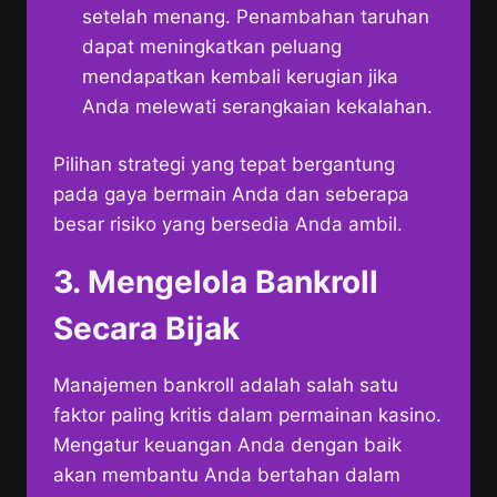
setelah menang. Penambahan taruhan
dapat meningkatkan peluang
mendapatkan kembali kerugian jika
Anda melewati serangkaian kekalahan.
Pilihan strategi yang tepat bergantung
pada gaya bermain Anda dan seberapa
besar risiko yang bersedia Anda ambil.
3. Mengelola Bankroll
Secara Bijak
Manajemen bankroll adalah salah satu
faktor paling kritis dalam permainan kasino.
Mengatur keuangan Anda dengan baik
akan membantu Anda bertahan dalam