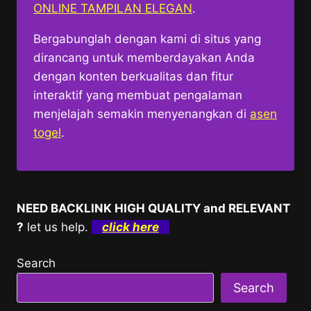
ONLINE TAMPILAN ELEGAN
.
Bergabunglah dengan kami di situs yang
dirancang untuk memberdayakan Anda
dengan konten berkualitas dan fitur
interaktif yang membuat pengalaman
menjelajah semakin menyenangkan di
asen
togel
.
NEED BACKLINK HIGH QUALITY and RELEVANT
?
let us help.
click here
Search
Search