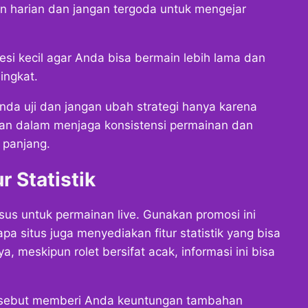
n harian dan jangan tergoda untuk mengejar
si kecil agar Anda bisa bermain lebih lama dan
ingkat.
nda uji dan jangan ubah strategi hanya karena
ran dalam menjaga konsistensi permainan dan
panjang.
 Statistik
us untuk permainan live. Gunakan promosi ini
 situs juga menyediakan fitur statistik yang bisa
 meskipun rolet bersifat acak, informasi ini bisa
ersebut memberi Anda keuntungan tambahan