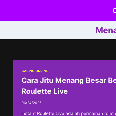
Skip
to
content
Mena
CASINO ONLINE
Cara Jitu Menang Besar Be
Roulette Live
06/24/2025
Instant Roulette Live adalah permainan role