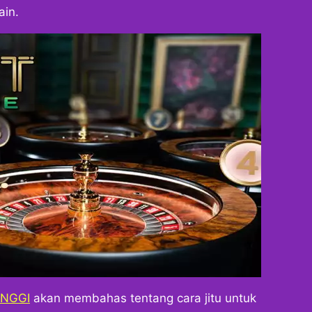
in.
INGGI
akan membahas tentang cara jitu untuk