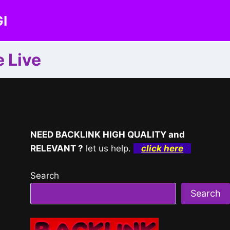
I
 Live
NEED BACKLINK HIGH QUALITY and
RELEVANT ?
let us help.
click here
Search
Search