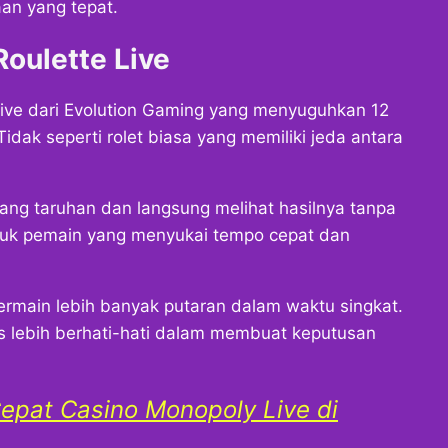
an yang tepat.
oulette Live
 live dari Evolution Gaming yang menyuguhkan 12
idak seperti rolet biasa yang memiliki jeda antara
g taruhan dan langsung melihat hasilnya tanpa
tuk pemain yang menyukai tempo cepat dan
ermain lebih banyak putaran dalam waktu singkat.
us lebih berhati-hati dalam membuat keputusan
epat Casino Monopoly Live di