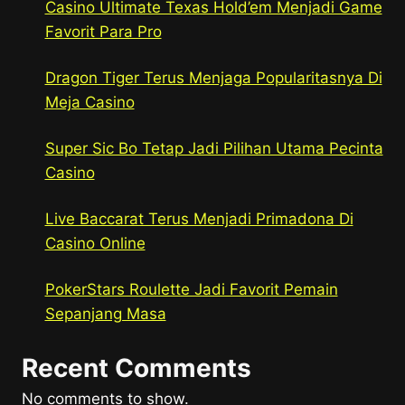
Casino Ultimate Texas Hold’em Menjadi Game
Favorit Para Pro
Dragon Tiger Terus Menjaga Popularitasnya Di
Meja Casino
Super Sic Bo Tetap Jadi Pilihan Utama Pecinta
Casino
Live Baccarat Terus Menjadi Primadona Di
Casino Online
PokerStars Roulette Jadi Favorit Pemain
Sepanjang Masa
Recent Comments
No comments to show.