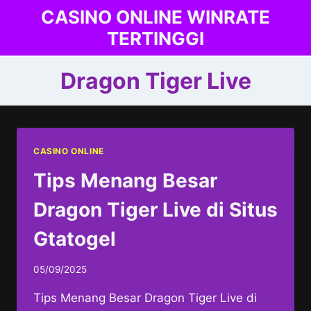
Skip
CASINO ONLINE WINRATE
to
TERTINGGI
content
Dragon Tiger Live
CASINO ONLINE
Tips Menang Besar
Dragon Tiger Live di Situs
Gtatogel
05/09/2025
Tips Menang Besar Dragon Tiger Live di