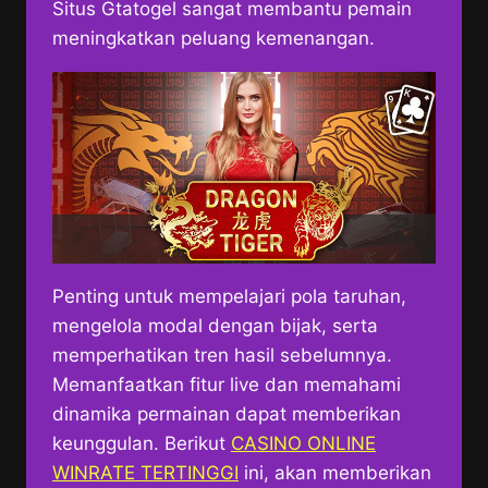
Situs Gtatogel sangat membantu pemain
meningkatkan peluang kemenangan.
Penting untuk mempelajari pola taruhan,
mengelola modal dengan bijak, serta
memperhatikan tren hasil sebelumnya.
Memanfaatkan fitur live dan memahami
dinamika permainan dapat memberikan
keunggulan. Berikut
CASINO ONLINE
WINRATE TERTINGGI
ini, akan memberikan