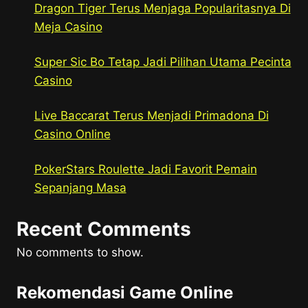
Dragon Tiger Terus Menjaga Popularitasnya Di
Meja Casino
Super Sic Bo Tetap Jadi Pilihan Utama Pecinta
Casino
Live Baccarat Terus Menjadi Primadona Di
Casino Online
PokerStars Roulette Jadi Favorit Pemain
Sepanjang Masa
Recent Comments
No comments to show.
Rekomendasi Game Online