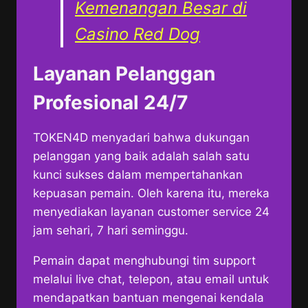
Kemenangan Besar di
Casino Red Dog
Layanan Pelanggan
Profesional 24/7
TOKEN4D menyadari bahwa dukungan
pelanggan yang baik adalah salah satu
kunci sukses dalam mempertahankan
kepuasan pemain. Oleh karena itu, mereka
menyediakan layanan customer service 24
jam sehari, 7 hari seminggu.
Pemain dapat menghubungi tim support
melalui live chat, telepon, atau email untuk
mendapatkan bantuan mengenai kendala