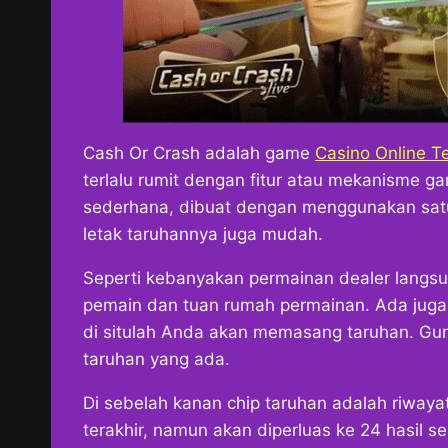
Cash Or Crash adalah game
Casino Online T
terlalu rumit dengan fitur atau mekanisme g
sederhana, dibuat dengan menggunakan satu
letak taruhannya juga mudah.
Seperti kebanyakan permainan dealer langs
pemain dan tuan rumah permainan. Ada juga d
di situlah Anda akan memasang taruhan. Gu
taruhan yang ada.
Di sebelah kanan chip taruhan adalah riwayat
terakhir, namun akan diperluas ke 24 hasil s