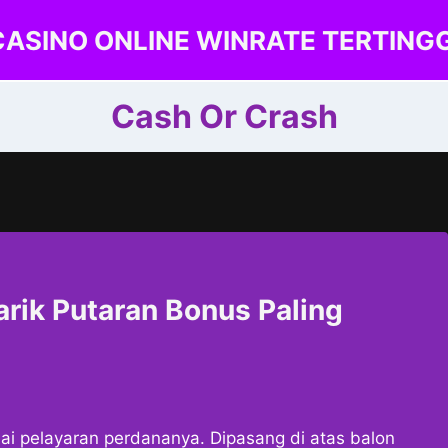
CASINO ONLINE WINRATE TERTINGG
Cash Or Crash
rik Putaran Bonus Paling
i pelayaran perdananya. Dipasang di atas balon