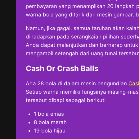
pembayaran yang menampilkan 20 langkah p
warna bola yang ditarik dari mesin gambar, b
Namun, jika gagal, semua taruhan akan kalah
dihadapkan pada serangkaian pilihan sederh
Anda dapat melanjutkan dan berharap untuk 
mengambil setengah dari uang tunai tersebut
Cash Or Crash Balls
Ada 28 bola di dalam mesin pengundian
Cas
Setiap warna memiliki fungsinya masing-masi
tersebut dibagi sebagai berikut:
1 bola emas
8 bola merah
19 bola hijau