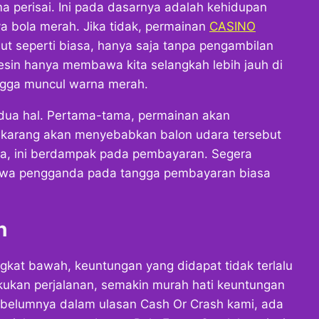
a perisai. Ini pada dasarnya adalah kehidupan
nya bola merah. Jika tidak, permainan
CASINO
jut seperti biasa, hanya saja tanpa pengambilan
mesin hanya membawa kita selangkah lebih jauh di
ingga muncul warna merah.
i dua hal. Pertama-tama, permainan akan
sekarang akan menyebabkan balon udara tersebut
ua, ini berdampak pada pembayaran. Segera
bahwa pengganda pada tangga pembayaran biasa
h
gkat bawah, keuntungan yang didapat tidak terlalu
kukan perjalanan, semakin murah hati keuntungan
ebelumnya dalam ulasan Cash Or Crash kami, ada