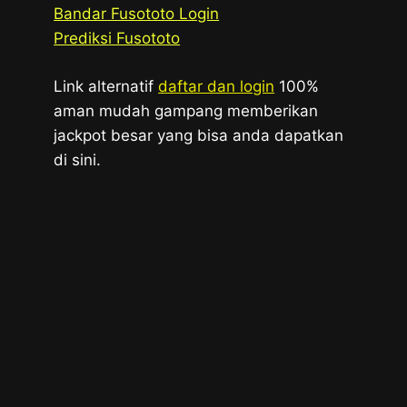
Bandar Fusototo Login
Prediksi Fusototo
Link alternatif
daftar dan login
100%
aman mudah gampang memberikan
jackpot besar yang bisa anda dapatkan
di sini.