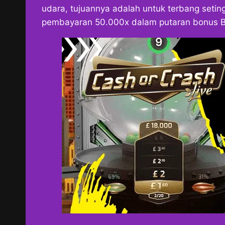
udara, tujuannya adalah untuk terbang seti
pembayaran 50.000x dalam putaran bonus B