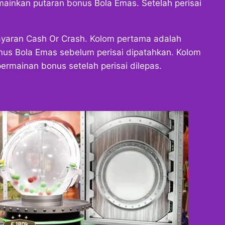
ainkan putaran bonus Bola Emas. Setelah perisai
ayaran Cash Or Crash. Kolom pertama adalah
nus Bola Emas sebelum perisai dipatahkan. Kolom
mainan bonus setelah perisai dilepas.