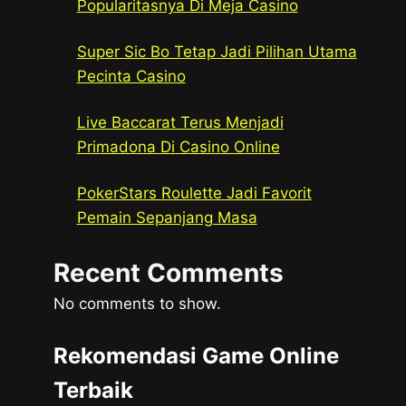
Popularitasnya Di Meja Casino
Super Sic Bo Tetap Jadi Pilihan Utama
Pecinta Casino
Live Baccarat Terus Menjadi
Primadona Di Casino Online
PokerStars Roulette Jadi Favorit
Pemain Sepanjang Masa
Recent Comments
No comments to show.
Rekomendasi Game Online
Terbaik