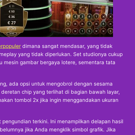
erpopuler
dimana sangat mendasar, yang tidak
ameplay yang tidak diperlukan. Set studionya cukup
 mesin gambar bergaya lotere, sementara tata
ung, ada opsi untuk mengobrol dengan sesama
eretan chip yang terlihat di bagian bawah layar,
nakan tombol 2x jika ingin menggandakan ukuran
 pengundian terkini. Ini menampilkan delapan hasil
ebelumnya jika Anda mengklik simbol grafik. Jika