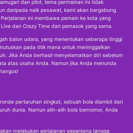
amugari dan pilot, tema permainan ini tidak
mun daripada naik pesawat, kami akan bergabung
. Perjalanan ini membawa pemain ke kota yang
y Live dan Crazy Time dari pemasok yang sama.
engah balon udara, yang menentukan seberapa tinggi
mutuskan pada titik mana untuk meninggalkan
tuh. Jika Anda berhasil menyelamatkan diri sebelum
ta atas usaha Anda. Namun jika Anda menunda
 hangus!
onde pertaruhan singkat, sebuah bola diambil dari
eluruh dunia. Namun alih-alih bola bernomor, Anda
a akan melakukan perjalanan sepanjang tangga