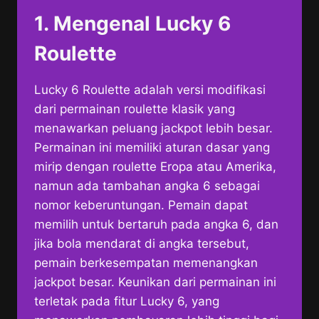
1. Mengenal Lucky 6
Roulette
Lucky 6 Roulette adalah versi modifikasi
dari permainan roulette klasik yang
menawarkan peluang jackpot lebih besar.
Permainan ini memiliki aturan dasar yang
mirip dengan roulette Eropa atau Amerika,
namun ada tambahan angka 6 sebagai
nomor keberuntungan. Pemain dapat
memilih untuk bertaruh pada angka 6, dan
jika bola mendarat di angka tersebut,
pemain berkesempatan memenangkan
jackpot besar. Keunikan dari permainan ini
terletak pada fitur Lucky 6, yang