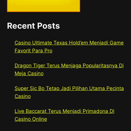
Recent Posts
Casino Ultimate Texas Hold’em Menjadi Game
Favorit Para Pro
Dragon Tiger Terus Menjaga Popularitasnya Di
Meja Casino
Super Sic Bo Tetap Jadi Pilihan Utama Pecinta
Casino
Live Baccarat Terus Menjadi Primadona Di
Casino Online