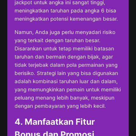
jackpot untuk angka ini sangat tinggi,
meningkatkan taruhan pada angka 6 bisa
meningkatkan potensi kemenangan besar.
Namun, Anda juga perlu menyadari risiko
yang terkait dengan taruhan besar.
Disarankan untuk tetap memiliki batasan
taruhan dan bermain dengan bijak, agar
tidak terjebak dalam pola permainan yang
berisiko. Strategi lain yang bisa digunakan
adalah kombinasi taruhan luar dan dalam,
yang memungkinkan pemain untuk memiliki
peluang menang lebih banyak, meskipun
dengan pembayaran yang lebih kecil.
4. Manfaatkan Fitur
Bonus dan Promosi