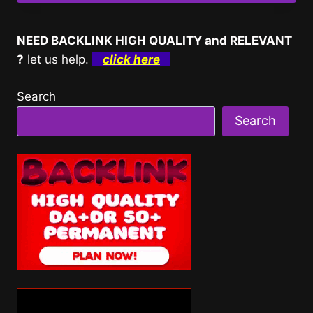
NEED BACKLINK HIGH QUALITY and RELEVANT
?
let us help.
click here
Search
Search