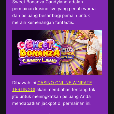
Sweet Bonanza Candyland adalah
permainan kasino live yang penuh warna
dan peluang besar bagi pemain untuk
meraih kemenangan fantastis.
Dibawah ini
CASINO ONLINE WINRATE
TERTINGGI
akan membahas tentang trik
jitu untuk meningkatkan peluang Anda
mendapatkan jackpot di permainan ini.