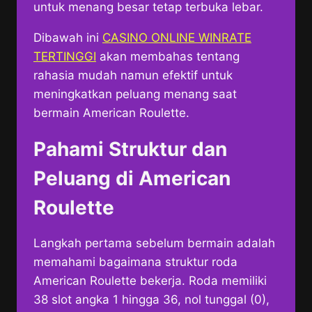
untuk menang besar tetap terbuka lebar.
Dibawah ini
CASINO ONLINE WINRATE
TERTINGGI
akan membahas tentang
rahasia mudah namun efektif untuk
meningkatkan peluang menang saat
bermain American Roulette.
Pahami Struktur dan
Peluang di American
Roulette
Langkah pertama sebelum bermain adalah
memahami bagaimana struktur roda
American Roulette bekerja. Roda memiliki
38 slot angka 1 hingga 36, nol tunggal (0),