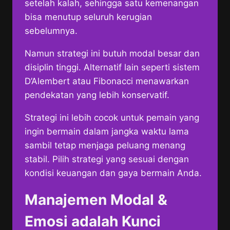
setelah kalah, sehingga satu kemenangan
bisa menutup seluruh kerugian
sebelumnya.
Namun strategi ini butuh modal besar dan
disiplin tinggi. Alternatif lain seperti sistem
D’Alembert atau Fibonacci menawarkan
pendekatan yang lebih konservatif.
Strategi ini lebih cocok untuk pemain yang
ingin bermain dalam jangka waktu lama
sambil tetap menjaga peluang menang
stabil. Pilih strategi yang sesuai dengan
kondisi keuangan dan gaya bermain Anda.
Manajemen Modal &
Emosi adalah Kunci