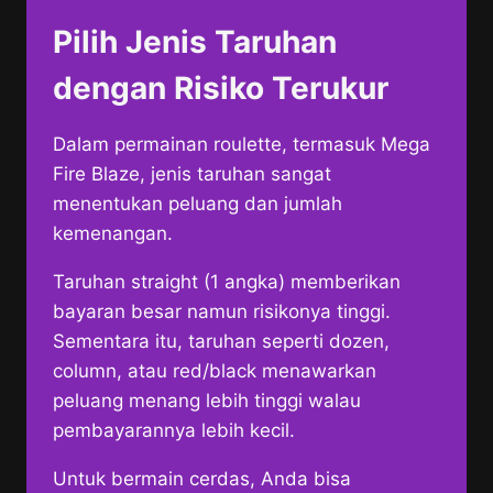
Pilih Jenis Taruhan
dengan Risiko Terukur
Dalam permainan roulette, termasuk Mega
Fire Blaze, jenis taruhan sangat
menentukan peluang dan jumlah
kemenangan.
Taruhan straight (1 angka) memberikan
bayaran besar namun risikonya tinggi.
Sementara itu, taruhan seperti dozen,
column, atau red/black menawarkan
peluang menang lebih tinggi walau
pembayarannya lebih kecil.
Untuk bermain cerdas, Anda bisa