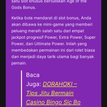
satu slot khusus bertuliskan Age of the
Gods Bonus.
Ketika bola mendarat di slot bonus, Anda
akan dibawa ke mini-game yang memberi
peluang meraih salah satu dari empat
jackpot progresif Power, Extra Power, Super
Power, dan Ultimate Power. Inilah yang
membedakan permainan ini dari rolet biasa
dan menjadi daya tarik utama bagi banyak
pemain.
Baca
Juga:
DORAHOKI –
Tips Jitu Bermain
Casino Bingo Sic Bo