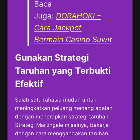
Baca
Juga:
DORAHOKI –
Cara Jackpot
Bermain Casino Suwit
Gunakan Strategi
Taruhan yang Terbukti
Efektif
Salah satu rahasia mudah untuk
meningkatkan peluang menang adalah
dengan menerapkan strategi taruhan.
Strategi Martingale misalnya, bekerja
dengan cara menggandakan taruhan