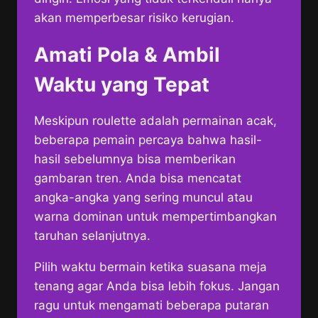
akan memperbesar risiko kerugian.
Amati Pola & Ambil
Waktu yang Tepat
Meskipun roulette adalah permainan acak,
beberapa pemain percaya bahwa hasil-
hasil sebelumnya bisa memberikan
gambaran tren. Anda bisa mencatat
angka-angka yang sering muncul atau
warna dominan untuk mempertimbangkan
taruhan selanjutnya.
Pilih waktu bermain ketika suasana meja
tenang agar Anda bisa lebih fokus. Jangan
ragu untuk mengamati beberapa putaran